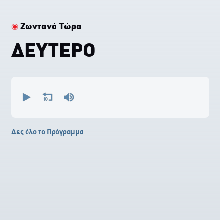
Ζωντανά Τώρα
ΔΕΥΤΕΡΟ
0
seconds
of
0
seconds
Δες όλο το Πρόγραμμα