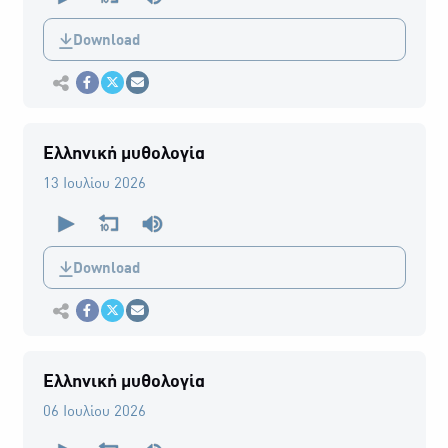
of
0
Download
seconds
Εκτύπωση
Κοινοποίηση στο Facebook
Κοινοποίηση Twitter
Αποστολή με Email
Ελληνική μυθολογία
13 Ιουλίου 2026
0
seconds
of
0
Download
seconds
Εκτύπωση
Κοινοποίηση στο Facebook
Κοινοποίηση Twitter
Αποστολή με Email
Ελληνική μυθολογία
06 Ιουλίου 2026
0