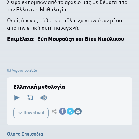
Σειρά εκπομπών από το αρχείο μας με θέματα από
την Ελληνική Μυθολογία.
Θεοί, ήρωες, μύθοι και άθλοι ζωντανεύουν μέσα
από την επική αυτή παραγωγή.
Επιμέλεια: Εύη Μουρούζη και Βίκυ Νιούλικου
03 Αυγούστου 2026
Ελληνική μυθολογία
0
seconds
of
0
Εκτύπωση
seconds
Download
Κοινοποίηση στο Facebook
Κοινοποίηση Twitter
Αποστολή με Email
Όλα τα Επεισόδια