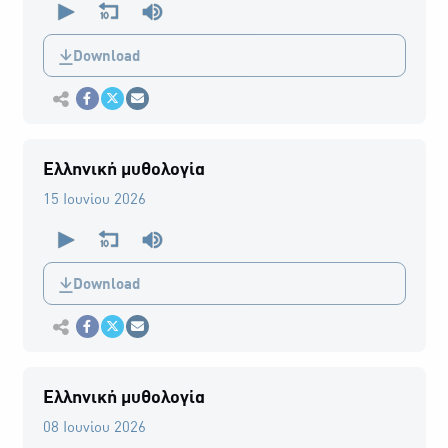
seconds
of
0
Download
seconds
Εκτύπωση
Κοινοποίηση στο Facebook
Κοινοποίηση Twitter
Αποστολή με Email
Ελληνική μυθολογία
15 Ιουνίου 2026
0
seconds
of
0
Download
seconds
Εκτύπωση
Κοινοποίηση στο Facebook
Κοινοποίηση Twitter
Αποστολή με Email
Ελληνική μυθολογία
08 Ιουνίου 2026