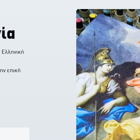
ία
ν Ελληνική
την επική