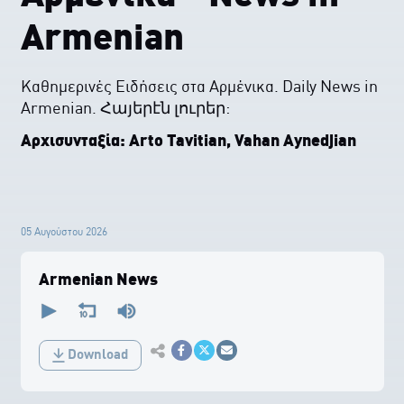
Armenian
Καθημερινές Ειδήσεις στα Αρμένικα. Daily News in
Armenian. Հայերէն լուրեր:
Αρχισυνταξία: Arto Tavitian, Vahan Aynedjian
05 Αυγούστου 2026
Armenian News
0
seconds
of
0
Εκτύπωση
seconds
Download
Κοινοποίηση στο Facebook
Κοινοποίηση Twitter
Αποστολή με Email