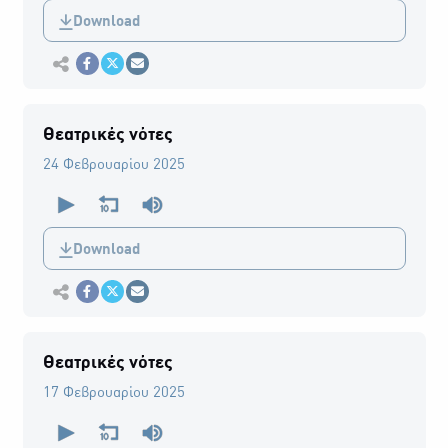
0
Download
seconds
Εκτύπωση
Κοινοποίηση στο Facebook
Κοινοποίηση Twitter
Αποστολή με Email
Θεατρικές νότες
24 Φεβρουαρίου 2025
0
seconds
of
0
Download
seconds
Εκτύπωση
Κοινοποίηση στο Facebook
Κοινοποίηση Twitter
Αποστολή με Email
Θεατρικές νότες
17 Φεβρουαρίου 2025
0
seconds