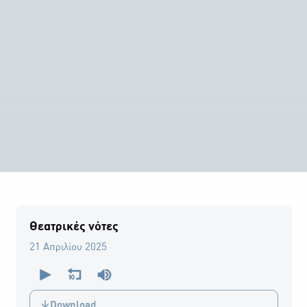
Θεατρικές νότες
21 Απριλίου 2025
0
seconds
of
0
Download