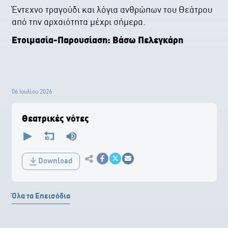
Έντεχνο τραγούδι και λόγια ανθρώπων του Θεάτρου
από την αρχαιότητα μέχρι σήμερα.
Ετοιμασία-Παρουσίαση: Βάσω Πελεγκάρη
06 Ιουλίου 2026
Θεατρικές νότες
0
seconds
of
0
Εκτύπωση
seconds
Download
Κοινοποίηση στο Facebook
Κοινοποίηση Twitter
Αποστολή με Email
Όλα τα Επεισόδια