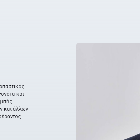
αρπαστικός
γονότα και
ομπής
ν και άλλων
φέροντος.