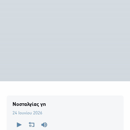
Νοσταλγίας γη
24 Ιουνίου 2026
0
seconds
of