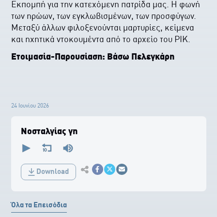
Εκπομπή για την κατεχόμενη πατρίδα μας. Η φωνή
των ηρώων, των εγκλωβισμένων, των προσφύγων.
Μεταξύ άλλων φιλοξενούνται μαρτυρίες, κείμενα
και ηχητικά ντοκουμέντα από το αρχείο του ΡΙΚ.
Ετοιμασία-Παρουσίαση: Bάσω Πελεγκάρη
24 Ιουνίου 2026
Νοσταλγίας γη
0
seconds
of
0
Εκτύπωση
seconds
Download
Κοινοποίηση στο Facebook
Κοινοποίηση Twitter
Αποστολή με Email
Όλα τα Επεισόδια