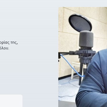
ορίας της,
όλου.