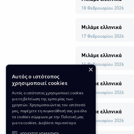
18 Φεβρουαρίου 2026
Μιλάμε ελληνικά
17 Φεβρουαρίου 2026
Μιλάμε ελληνικά
16 Φεβρουαρίου 2026
×
Αυτός ο ιστότοπος
χρησιμοποιεί cookies
Μιλάμε ελληνικά
Αυτός ο ιστότοπος χρησιμοποιεί cookies
14 Φεβρουαρίου 2026
για τη βελτίωση της εμπειρίας των
χρηστών. Χρησιμοποιώντας τον ιστότοπό
μας, παρέχετε τη συγκατάθεσή σας για όλα
Μιλάμε ελληνικά
τα cookies σύμφωνα με την Πολιτική μας
13 Φεβρουαρίου 2026
για τα cookies.
Διαβάστε περισσότερα
ΑΠΟΛΎΤΩΣ ΑΠΑΡΑΊΤΗΤΑ