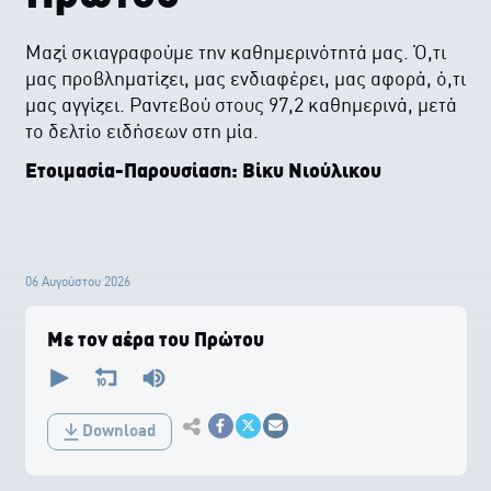
Mαζί σκιαγραφούμε την καθημερινότητά μας. Ό,τι
μας προβληματίζει, μας ενδιαφέρει, μας αφορά, ό,τι
μας αγγίζει. Ραντεβού στους 97,2 καθημερινά, μετά
το δελτίο ειδήσεων στη μία.
Ετοιμασία-Παρουσίαση: Βίκυ Νιούλικου
06 Αυγούστου 2026
Με τον αέρα του Πρώτου
0
seconds
of
0
Εκτύπωση
seconds
Download
Κοινοποίηση στο Facebook
Κοινοποίηση Twitter
Αποστολή με Email