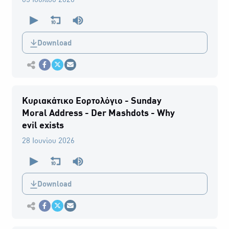
05 Ιουλίου 2026
0
seconds
of
0
Download
seconds
Εκτύπωση
Κοινοποίηση στο Facebook
Κοινοποίηση Twitter
Αποστολή με Email
Κυριακάτικο Εορτολόγιο - Sunday
Moral Address - Der Mashdots - Why
evil exists
28 Ιουνίου 2026
0
seconds
of
0
Download
seconds
Εκτύπωση
Κοινοποίηση στο Facebook
Κοινοποίηση Twitter
Αποστολή με Email