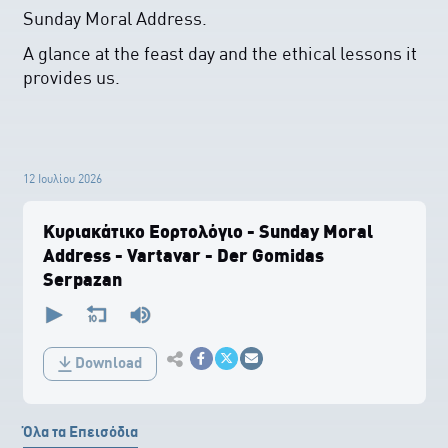
Sunday Moral Address.
A glance at the feast day and the ethical lessons it
provides us.
12 Ιουλίου 2026
Κυριακάτικο Εορτολόγιο - Sunday Moral
Address - Vartavar - Der Gomidas
Serpazan
0
seconds
of
0
Εκτύπωση
seconds
Download
Κοινοποίηση στο Facebook
Κοινοποίηση Twitter
Αποστολή με Email
Όλα τα Επεισόδια