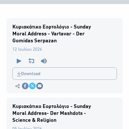
Κυριακάτικο Εορτολόγιο - Sunday
Moral Address - Vartavar - Der
Gomidas Serpazan
12 Ιουλίου 2026
0
seconds
of
0
Download
seconds
Εκτύπωση
Κοινοποίηση στο Facebook
Κοινοποίηση Twitter
Αποστολή με Email
Κυριακάτικο Εορτολόγιο - Sunday
Moral Address- Der Mashdots -
Science & Religion