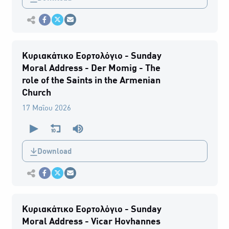
seconds
Εκτύπωση
Κοινοποίηση στο Facebook
Κοινοποίηση Twitter
Αποστολή με Email
Κυριακάτικο Εορτολόγιο - Sunday
Moral Address - Der Momig - The
role of the Saints in the Armenian
Church
17 Μαΐου 2026
0
seconds
of
0
Download
seconds
Εκτύπωση
Κοινοποίηση στο Facebook
Κοινοποίηση Twitter
Αποστολή με Email
Κυριακάτικο Εορτολόγιο - Sunday
Moral Address - Vicar Hovhannes