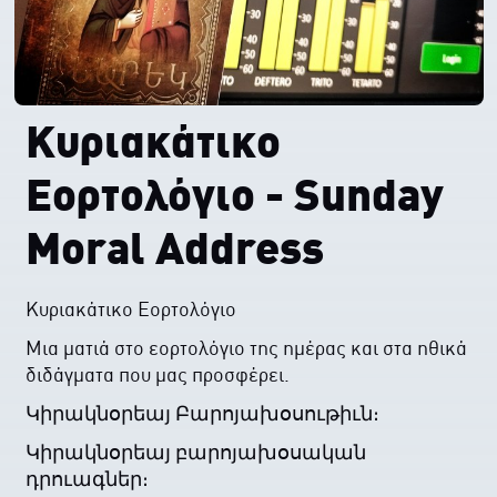
Κυριακάτικο
Εορτολόγιο - Sunday
Moral Address
Κυριακάτικο Εορτολόγιο
Μια ματιά στο εορτολόγιο της ημέρας και στα ηθικά
διδάγματα που μας προσφέρει.
Կիրակնօրեայ Բարոյախօսութիւն։
Կիրակնօրեայ բարոյախօսական
դրուագներ։