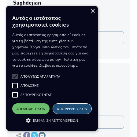
Saghdejian
×
10 Μαΐου 2026
Αυτός ο ιστότοπος
0
χρησιμοποιεί cookies
seconds
of
0
Αυτός ο ιστότοπος χρησιμοποιεί cookies
Download
seconds
για τη βελτίωση της εμπειρίας των
χρηστών. Χρησιμοποιώντας τον ιστότοπό
Εκτύπωση
μας, παρέχετε τη συγκατάθεσή σας για όλα
Κοινοποίηση στο Facebook
Κοινοποίηση Twitter
Αποστολή με Email
τα cookies σύμφωνα με την Πολιτική μας
για τα cookies.
Διαβάστε περισσότερα
Κυριακάτικο Εορτολόγιο - Sunday
ΑΠΟΛΎΤΩΣ ΑΠΑΡΑΊΤΗΤΑ
Moral Address - Vicar Hovhannes
ΑΠΌΔΟΣΗΣ
Saghdejian
ΛΕΙΤΟΥΡΓΙΚΌΤΗΤΑΣ
03 Μαΐου 2026
0
ΑΠΟΔΟΧΉ ΌΛΩΝ
ΑΠΌΡΡΙΨΗ ΌΛΩΝ
seconds
of
0
ΕΜΦΆΝΙΣΗ ΛΕΠΤΟΜΕΡΕΙΏΝ
Download
seconds
Εκτύπωση