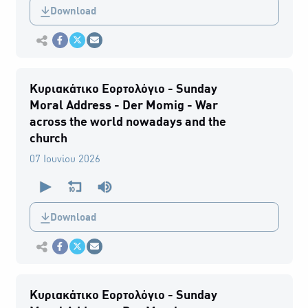
0
Download
seconds
Εκτύπωση
Κοινοποίηση στο Facebook
Κοινοποίηση Twitter
Αποστολή με Email
Κυριακάτικο Εορτολόγιο - Sunday
Moral Address - Der Momig - War
across the world nowadays and the
church
07 Ιουνίου 2026
0
seconds
of
0
Download
seconds
Εκτύπωση
Κοινοποίηση στο Facebook
Κοινοποίηση Twitter
Αποστολή με Email
Κυριακάτικο Εορτολόγιο - Sunday