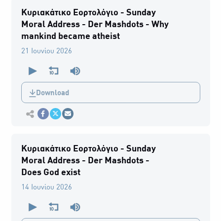
Κυριακάτικο Εορτολόγιο - Sunday
Moral Address - Der Mashdots - Why
mankind became atheist
21 Ιουνίου 2026
0
seconds
of
0
Download
seconds
Εκτύπωση
Κοινοποίηση στο Facebook
Κοινοποίηση Twitter
Αποστολή με Email
Κυριακάτικο Εορτολόγιο - Sunday
Moral Address - Der Mashdots -
Does God exist
14 Ιουνίου 2026
0
seconds
of