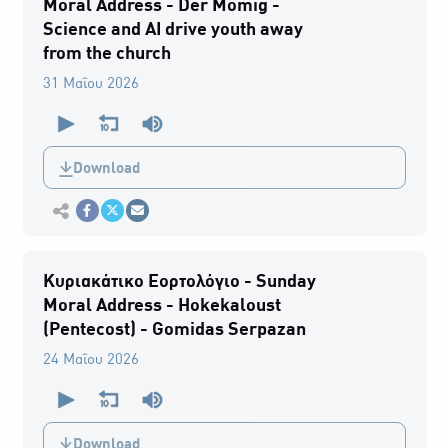
Moral Address - Der Momig -
Science and AI drive youth away
from the church
31 Μαΐου 2026
0
seconds
of
0
Download
seconds
Εκτύπωση
Κοινοποίηση στο Facebook
Κοινοποίηση Twitter
Αποστολή με Email
Κυριακάτικο Εορτολόγιο - Sunday
Moral Address - Hokekaloust
(Pentecost) - Gomidas Serpazan
24 Μαΐου 2026
0
seconds
of
0
Download