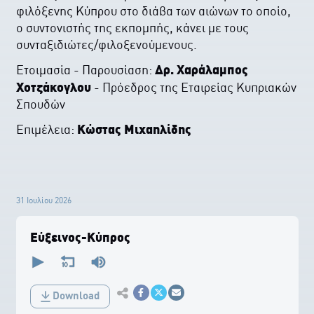
φιλόξενης Κύπρου στο διάβα των αιώνων το οποίο,
ο συντονιστής της εκπομπής, κάνει με τους
συνταξιδιώτες/φιλοξενούμενους.
Ετοιμασία - Παρουσίαση:
Δρ. Χαράλαμπος
Χοτζάκογλου
- Πρόεδρος της Εταιρείας Kυπριακών
Σπουδών
Επιμέλεια:
Kώστας Μιχαηλίδης
31 Ιουλίου 2026
Εύξεινος-Κύπρος
0
seconds
of
0
Εκτύπωση
seconds
Download
Κοινοποίηση στο Facebook
Κοινοποίηση Twitter
Αποστολή με Email