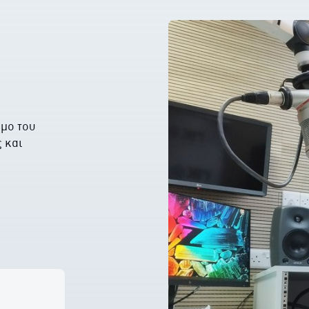
σμο του
 και