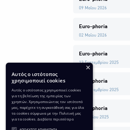
09 Μαΐου 2026
Euro-phoria
02 Μαΐου 2026
Euro-phoria
13 Σεπτεμβρίου 2025
×
Αυτός ο ιστότοπος
χρησιμοποιεί cookies
Euro-phoria
Αυτός ο ιστότοπος χρησιμοποιεί cookies
06 Σεπτεμβρίου 2025
για τη βελτίωση της εμπειρίας των
χρηστών. Χρησιμοποιώντας τον ιστότοπό
μας, παρέχετε τη συγκατάθεσή σας για όλα
Euro-phoria
τα cookies σύμφωνα με την Πολιτική μας
26 Ιουλίου 2025
για τα cookies.
Διαβάστε περισσότερα
ΑΠΟΛΎΤΩΣ ΑΠΑΡΑΊΤΗΤΑ