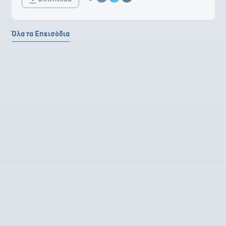
Κοινοποίηση στο Facebook
Κοινοποίηση Twitter
Αποστολή με Email
Όλα τα Επεισόδια