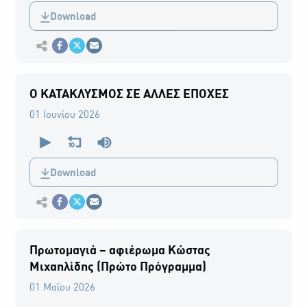
0
Download
seconds
Εκτύπωση
Κοινοποίηση στο Facebook
Κοινοποίηση Twitter
Αποστολή με Email
Ο ΚΑΤΑΚΛΥΣΜΟΣ ΣΕ ΑΛΛΕΣ ΕΠΟΧΕΣ
01 Ιουνίου 2026
0
seconds
of
0
Download
seconds
Εκτύπωση
Κοινοποίηση στο Facebook
Κοινοποίηση Twitter
Αποστολή με Email
Πρωτομαγιά – αφιέρωμα Κώστας
Μιχαηλίδης (Πρώτο Πρόγραμμα)
01 Μαΐου 2026
0