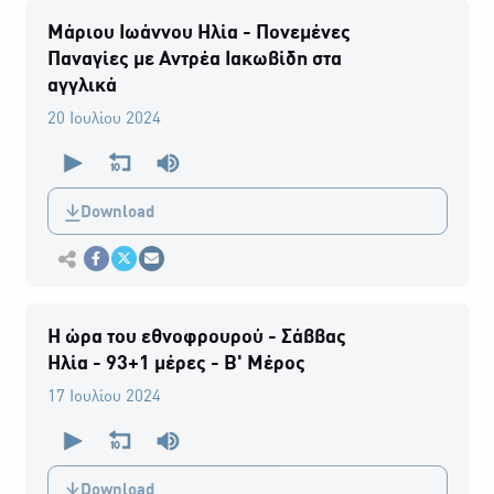
Μάριου Ιωάννου Ηλία - Πονεμένες
Παναγίες με Αντρέα Ιακωβίδη στα
αγγλικά
20 Ιουλίου 2024
0
seconds
of
0
Download
seconds
Εκτύπωση
Κοινοποίηση στο Facebook
Κοινοποίηση Twitter
Αποστολή με Email
Η ώρα του εθνοφρουρού - Σάββας
Ηλία - 93+1 μέρες - B' Μέρος
17 Ιουλίου 2024
0
seconds
of
0
Download