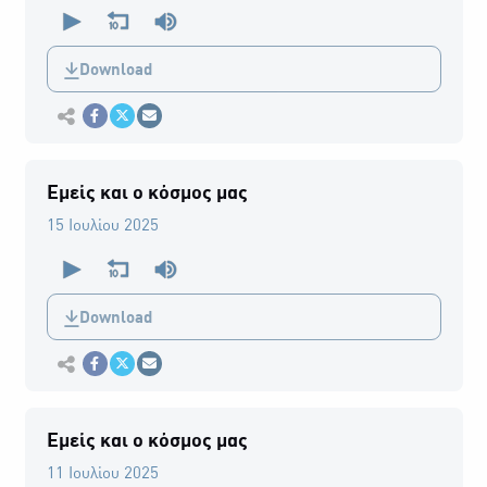
0
seconds
of
0
Download
seconds
Εκτύπωση
Κοινοποίηση στο Facebook
Κοινοποίηση Twitter
Αποστολή με Email
Εμείς και ο κόσμος μας
15 Ιουλίου 2025
0
seconds
of
0
Download
seconds
Εκτύπωση
Κοινοποίηση στο Facebook
Κοινοποίηση Twitter
Αποστολή με Email
Εμείς και ο κόσμος μας
11 Ιουλίου 2025