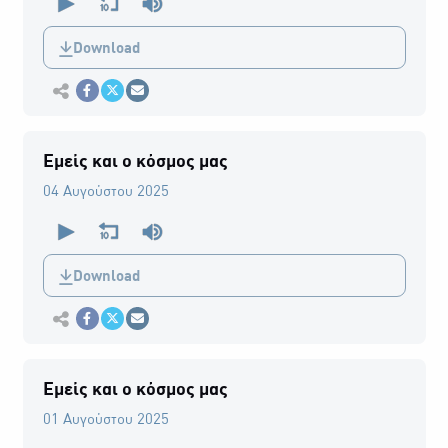
seconds
of
0
Download
seconds
Εκτύπωση
Κοινοποίηση στο Facebook
Κοινοποίηση Twitter
Αποστολή με Email
Εμείς και ο κόσμος μας
04 Αυγούστου 2025
0
seconds
of
0
Download
seconds
Εκτύπωση
Κοινοποίηση στο Facebook
Κοινοποίηση Twitter
Αποστολή με Email
Εμείς και ο κόσμος μας
01 Αυγούστου 2025
0