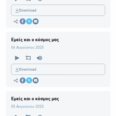
of
0
Download
seconds
Εκτύπωση
Κοινοποίηση στο Facebook
Κοινοποίηση Twitter
Αποστολή με Email
Εμείς και ο κόσμος μας
06 Αυγούστου 2025
0
seconds
of
0
Download
seconds
Εκτύπωση
Κοινοποίηση στο Facebook
Κοινοποίηση Twitter
Αποστολή με Email
Εμείς και ο κόσμος μας
05 Αυγούστου 2025
0