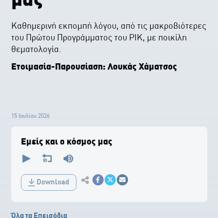
μας
Καθημερινή εκπομπή λόγου, από τις μακροβιότερες
του Πρώτου Προγράμματος του ΡΙΚ, με ποικίλη
θεματολογία.
Ετοιμασία-Παρουσίαση: Λουκάς Χάματσος
15 Ιουλίου 2026
Εμείς και ο κόσμος μας
0
seconds
of
0
Εκτύπωση
seconds
Download
Κοινοποίηση στο Facebook
Κοινοποίηση Twitter
Αποστολή με Email
Όλα τα Επεισόδια