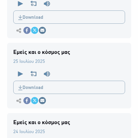
seconds
of
0
Download
seconds
Εκτύπωση
Κοινοποίηση στο Facebook
Κοινοποίηση Twitter
Αποστολή με Email
Εμείς και ο κόσμος μας
25 Ιουλίου 2025
0
seconds
of
0
Download
seconds
Εκτύπωση
Κοινοποίηση στο Facebook
Κοινοποίηση Twitter
Αποστολή με Email
Εμείς και ο κόσμος μας
24 Ιουλίου 2025